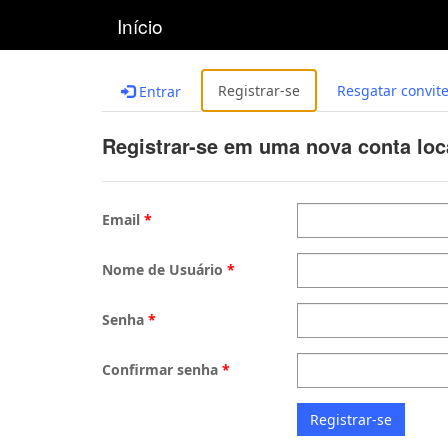
Início
Registrar-se
Resgatar convit
Entrar
Registrar-se em uma nova conta loc
Email
Nome de Usuário
Senha
Confirmar senha