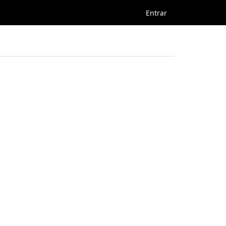
Entrar